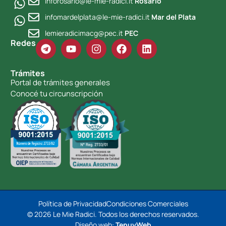
inforosario@le-mie-radici.it
Rosario
infomardelplata@le-mie-radici.it
Mar del Plata
lemieradicimacg@pec.it
PEC
Redes
Trámites
Portal de trámites generales
Conocé tu circunscripción
Política de Privacidad
Condiciones Comerciales
© 2026 Le Mie Radici. Todos los derechos reservados.
Diseño web:
TepuyWeb