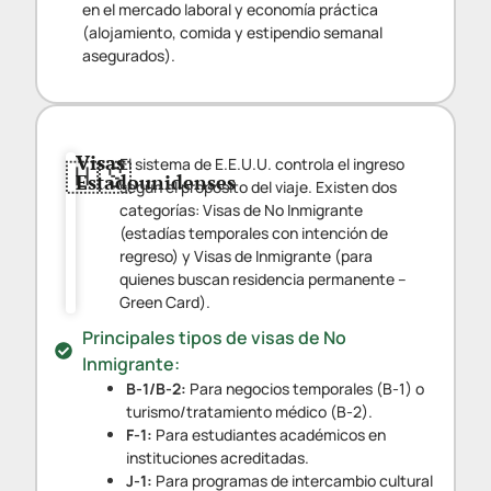
en el mercado laboral y economía práctica
(alojamiento, comida y estipendio semanal
asegurados).
Visas
El sistema de E.E.U.U. controla el ingreso
🇺🇸
Estadounidenses
según el propósito del viaje. Existen dos
categorías: Visas de No Inmigrante
(estadías temporales con intención de
regreso) y Visas de Inmigrante (para
quienes buscan residencia permanente –
Green Card).
Principales tipos de visas de No
Inmigrante:
B-1/B-2:
Para negocios temporales (B-1) o
turismo/tratamiento médico (B-2).
F-1:
Para estudiantes académicos en
instituciones acreditadas.
J-1:
Para programas de intercambio cultural